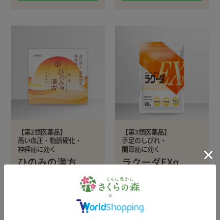
【第2類医薬品】
【第3類医薬品】
高い血圧・動脈硬化・
手足のしびれ・
神経痛に効く
関節痛に効く
ひのみの漢方
ラクーダEXα
定期初回
2,980円(税込)
定期初回
1,980円(税込)
通常価格
9,980円(税込)
通常価格
7,320円(税込)