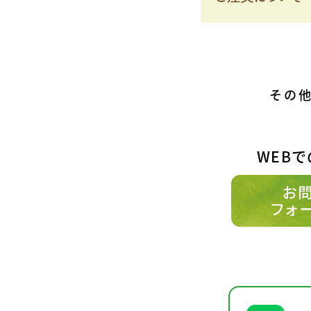
その
WEB