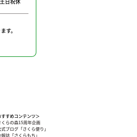
0（土日祝休
きます。
おすすめコンテンツ＞
さくらの森15周年企画
公式ブログ「さくら便り」
会報誌「さくらもち」