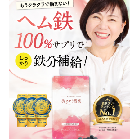
で、気になる方はかかりつけのお
が現れますか？
医者様にご相談ください。
A. 体調の変化をご実感される時期
は個人差がありますが、3～６カ
月と比較的短期間でのご実感をい
Q. 生理中だけの飲用でもい
ただいている声を多く頂いていま
いですか？
す。ただし、鉄分やビタミンは、
A. 月経中は、1日平均約2mgの鉄
長期的な摂取で効果が期待される
分が失われているため、積極的に
サプリメントです。特に、日ごろ
飲んでいただきたい時期です。ま
Q. 男性も飲用してもいいです
から不足しがちな栄養素ですの
た、月経以外にも、汗や尿などか
か？
で、生活習慣を見直して、毎日の
ら鉄分は日々体内から失われてい
A. 男性でもお飲みいただけます。
健康のために出来る限り続けられ
ます。日ごろから不足しがちな栄
女性だけでなく、鉄分は男性も不
てください。
養素ですので、食事から鉄分をき
足しがちな栄養素です。1日の摂
Q. 尿が黄色くなるのは問題
ちんと摂取できていない方は毎日
取推奨量を目安に、毎日の健康の
ないですか？
お飲みいただくことをおすすめし
ためにお飲みいただくことをおす
A. ビタミンは必要量が吸収される
ます。
すめします。
と、余分なものは尿中に排出され
ます。尿が黄色いのは、ビタミン
Q. 胃が弱い人でも大丈夫で
Ｃ・Ｂ6・Ｂ12・葉酸を十分に摂