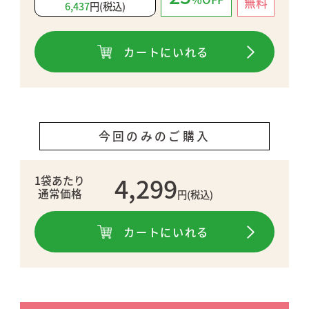
無料
6,437
円(税込)
カートにいれる
定期コースは、一時休止やご解約のご
連絡をいただくまで、定期的に商品を
お届けします。
今回のみのご購入
契約期間（回数）についての条件、つ
まり「最低購入回数の縛り」などはご
ざいません。（※３回以上の受取が条
4,299
1袋あたり
件となっている特典付きの特別コース
通常価格
円(税込)
など、一部の定期コースを除く。）
カートにいれる
【お届けに関して】
初回はご注文から１週間前後でお届け
します。（離島など一部地域を除く）
２回目は初回お届けの３０日後にお届
けし、３回目以降は前回のお届けから