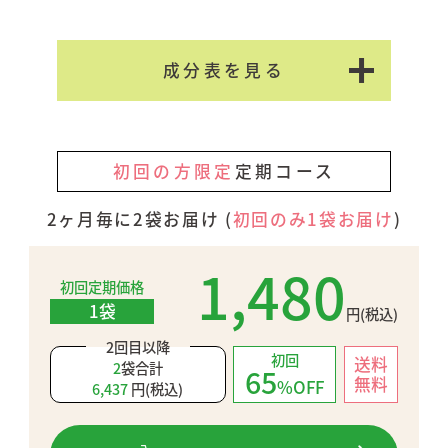
成分表を見る
●名称
初回の方限定
定期コース
ヘム鉄含有食品
2ヶ月毎に2袋お届け (
初回のみ1袋お届け
)
●内容量
１袋１５０粒【 31.5g（210mg ×
1,480
150粒）】
初回定期価格
1袋
円(税込)
●原材料
還元麦芽糖水飴(タイ製造)、ドロマイ
2回目以降
初回
送料
ト、黒ショウガ末、生姜粉末、モロヘ
2
袋合計
65
無料
%OFF
6,437
円(税込)
イヤ末、ブロッコリー末、豚肝臓分解
物、デキストリン、レモン濃縮果汁
末、マルトデキストリン、アセロラ、