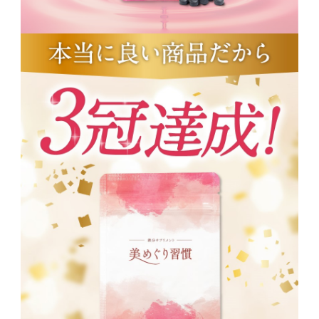
すか？
取できている証拠です。
A. 美めぐり習慣の鉄分は、体内に
吸収されやすい「ヘム鉄」100％
です。吸収率の低い「非ヘム鉄」
と比べて胃への負担が少なく、鉄
剤や市販の非ヘム鉄のサプリメン
ト（ピロリン酸鉄やクエン酸鉄）
が苦手な方でも安心してお飲みい
ただけます。胃への負担が気にな
る場合は、空腹時ではなく食後に
お飲みいただくことをおすすめし
ます。