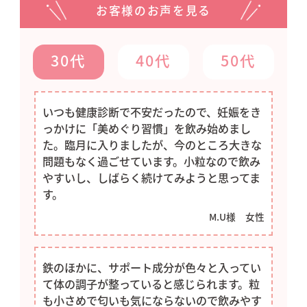
お客様のお声を見る
６０日毎にお届けします。２回目以
降、商品は１袋当たり25%OFFの
3,219円（税込）で２袋ずつお届けし
30代
40代
50代
ます。各回の送料は無料、お支払金額
は２袋合計で6,437円（税込）となり
ます。
いつも健康診断で不安だったので、妊娠をき
っかけに「美めぐり習慣」を飲み始めまし
【お支払いに関して】
た。臨月に入りましたが、今のところ大きな
お支払方法の変更のお申し出がない限
問題もなく過ごせています。小粒なので飲み
り２回目以降も同じお支払い方法でお
やすいし、しばらく続けてみようと思ってま
届けいたします。
す。
【変更・中止に関して】
M.U様 女性
お届け間隔や個数の変更、一時休止や
ご解約は、次回お届け予定日の１０日
前までにマイページ・メール・お電話
鉄のほかに、サポート成分が色々と入ってい
（0120-842-555）にてご連絡くださ
て体の調子が整っていると感じられます。粒
い。（一時休止とは最大６ヶ月先まで
も小さめで匂いも気にならないので飲みやす