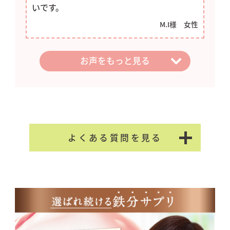
お届け日を先延ばしすることができる
いです。
制度です。）
M.I様 女性
【返品に関して】
ビタミンCや葉酸も入ってるので、本当に自分に
妻のくらくらがひどく、他の鉄分の薬は気持ち
初めてご利用いただく商品に限り、返
足りないものを満たしてくれる一粒だと思って
悪くて飲めないと言っていたので購入しまし
お声をもっと見る
品保証の対象になります。返品をご希
ます。感謝していつも飲んでますよ。
た。小粒で飲みやすくこれなら続けていけそう
望の場合は、商品到着後３０日以内に
と言ってほっとしました。
Y.I様 女性
お電話（0120-842-555）にて弊社ま
TM様 男性
でご連絡ください。返品の際の送料
は、お客様のご負担でお願いいたしま
す。返金の際の手数料は弊社にて負担
よくある質問を見る
いたします。また、商品の破損・汚損
や誤配送等ございましたら交換対象と
Q. 妊婦や子供も飲んでもい
させていただきます。
いですか？
※定期コースの場合、２回目以降のお
A. 基本的にお飲みいただけます
届けの商品のご返品は承っておりませ
が、育ち盛りのお子様や妊娠中・
ん。（商品の破損・汚損や誤配送等は
授乳中はデリケートな時期ですの
Q. どれくらいの期間で効果
交換対象とさせていただきます）