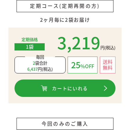
定期コース(定期再開の方)
2ヶ月毎に2袋お届け
3,219
定期価格
1袋
円(税込)
毎回
送料
25
2
袋合計
%OFF
無料
6,437
円(税込)
カートにいれる
定期コースは、一時休止やご解約のご
連絡をいただくまで、定期的に商品を
お届けします。
今回のみのご購入
契約期間（回数）についての条件、つ