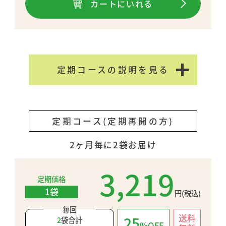
カートにいれる
ヒハツエキス／ヘム鉄、ビタミンC、
粉末セルロース、ビタミンB1、微粒
二酸化ケイ素、ビタミンB2、ステア
リン酸カルシウム、シェラック、ビタ
ミンB6、葉酸、カルナウバロウ、ビ
定期コースの説明を見る
タミンB12（一部に豚肉を含む）
●お召し上がり方
１日５粒を目安に、水またはお湯でお
定期コース(定期再開の方)
飲みください。
2ヶ月毎に2袋お届け
3,219
定期価格
1袋
円(税込)
毎回
送料
25
2
袋合計
%OFF