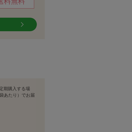
送料
無料
定期購入する場
1袋あたり）でお届