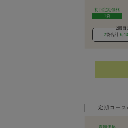
●原材料
初回定期価格
還元麦芽糖水
1袋
有）、ビタミ
ブルーグリー
2回目
シ果実、アサ
2
袋合計
6,4
ン）、酵母（
焼成カルシウ
ウム、グルコ
タミンB2、
オチン、ビタ
●お召し上が
１日４粒を目
定期コース
定期価格