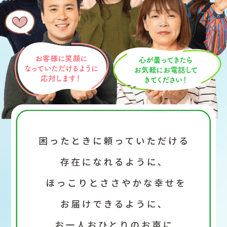
委託先等、当社業務遂行上必要と認められる範囲
以外への第三者に提供されることはありません。
【個人情報の開示等の請求について】
当社は、開示対象個人情報の「利用目的の通知」
「開示」「訂正、追加、削除」「利用または提供
の拒否」の請求に応じております。 上記事項を請
求される場合は、当社「個人情報窓口」までお知
らせください。お客様がご本人であることを確認
させていただいた後、 早急にお客様のご要望に回
答すべく最善を尽くします。また、何らかの理由
でご要望に沿うことが不可能な場合は、その旨を
お知らせします。
【個人情報提供の任意性及びその結果について】
当社への個人情報の提供については本人の任意で
す。ただし、提供いただけない個人情報の種類に
よっては、 『個人情報の利用目的』に記載した業
務ができない場合があります。
【個人情報に関するお問い合わせ先】