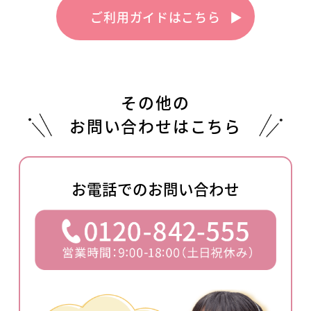
トサービス株式会社問い合わせ窓口 （
0570-666-
マイページのご登録がお済みでない方はこちら
ご利用ガイドはこちら
▶︎
350
）までご連絡ください。
＜マイページご登録方法＞
また、「加入者名」が「
郵便振替代行センター
」
の場合はさくらの森の
お電話
、
LINE
、本ページ
手順①
下部にあるお問い合わせフォームのいずれかか ら
その他の
お電話（0120-842-555）もしくは本ページ下
ご連絡ください。
お問い合わせはこちら
部にあるお問い合わせフォームで「メールア
ドレス」をご連絡ください。
お電話でのお問い合わせ
※メールでご連絡いただく場合は「
マイペー
ジ登録希望
」の旨をご記載ください。
※メールアドレスの登録完了までに、お時間
をいただくことがございます。ご登録完了次
第、ご連絡いたします。