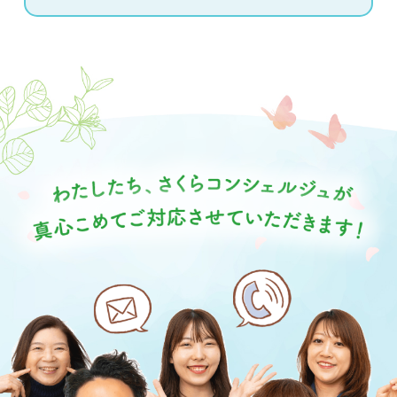
針に従って、個人情報として適切に取り扱いま
す。
【個人情報の第三者への提供について】
当社は、下記の場合を除いて個人情報を第三者に
提供することはありません。
① 本人の同意がある場合
② 法令に基づく場合
③ 個人情報の保護に関する法律及び
JISQ:15001によって認められている場合（この
場合においても、適切な社内手続きを経て行いま
す。）
【個人情報の取り扱いを委託する場合について】
当社は、利用目的の達成に必要な範囲内において
個人情報の取り扱いを第三者に委託する場合があ
ります。 この場合、法令及び当社の基準に従って
委託先を選定し、秘密保持、個人情報の安全管理
等について当社のプライバシー・ポリシーを遵守
するよう契約を締結し、 これを適切に監督いたし
ます。また、お客様の事前の同意なしに、当社の