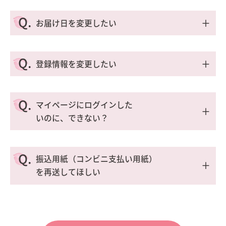
A.
次回お届け予定日の10日前までに
お電話
、
Q.
＋
お届け日を変更したい
LINE
、本ページ下部にあるお問い合わせフォーム
のいずれかからご連絡ください。
A.
次回お届け予定日の10日前までご変更できます。
Q.
＋
登録情報を変更したい
また、定期コースのキャンセルは
マイページ
でも
お電話
、
LINE
、本ページ下部にあるお問い合わせ
お受け付けしております。ログイン後、「定期コ
フォームのいずれかからご連絡ください。 また、
A.
ースの確認・変更」画面よりお手続きください。
マイページ
からでも簡単にご変更できます。（手
お電話
、
LINE
、本ページ下部にあるお問い合わせ
Q.
マイページにログインした
順の
詳細はこちら
）
フォームのいずれかからご連絡ください。
＋
※お住まいの地域によっては、お届けまでに日数
いのに、できない？
を要することがあるため、発送準備が完了してい
※お住まいの地域によっては、お届けまでに日数
また、マイページからでも簡単にご変更できま
る可能性がございます。お手数をおかけいたしま
A.
を要することがあるため、発送準備が完了してい
す。（手順の
詳細はこちら
）
こちら
のページにご登録のメールアドレスをご入
Q.
すが、お早めにご連絡ください。
る可能性がございます。お手数をおかけいたしま
振込用紙（コンビニ支払い用紙）
力ください。 入力されたメールアドレスに「パス
＋
すが、お早めにご連絡ください。
を再送してほしい
ワード登録/変更手順」のメールをお送りいたし
ますので、そちらの案内通りに設定をお願いいた
A.
します。
振り込み用紙の「加入者名」が「
DSK GMO後払
い決済サービス収納 口
」の場合はGMOペイメン