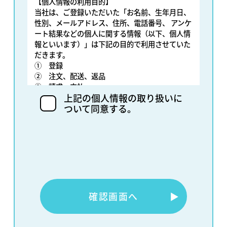
【個人情報の利用目的】
当社は、ご登録いただいた「お名前、生年月日、
性別、メールアドレス、住所、電話番号、 アンケ
ート結果などの個人に関する情報（以下、個人情
報といいます）」は下記の目的で利用させていた
だきます。
① 登録
② 注文、配送、返品
③ 請求、支払
上記の個人情報の取り扱いに
④ 質問及び要望の受付及び回答
ついて同意する。
⑤ 商品やサービス、各種イベントに関する情報
及び資料の提供
⑥ 取引関係に係る通知やメールマガジンの配信
⑦ ダイレクトメールの送付
⑧ ホームページ等への意見の掲載
当社は、第三者（当社と契約を締結した提携事業
者など）が運営するデータ・マネジメント・プラ
ットフォームから Cookieにより収集されたウェ
ブの閲覧履歴及びその分析結果を取得し、 これを
確認画面へ
▶︎
当社が保有するお客様の個人データと結びつけた
上で、広告配信等の目的で利用する場合がありま
す。 この場合、法令および当社の個人情報保護方