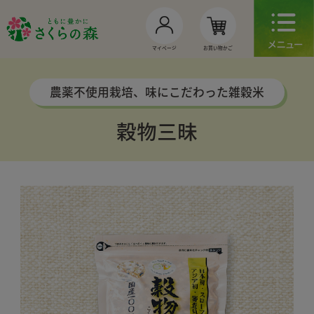
お買い物かご
マイページ
農薬不使用栽培、味にこだわった雑穀米
穀物三昧