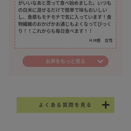
がいいなあと思って食べ始めました。いつも
は1袋当たり9%OFFの2,139円（税
の白米に混ぜるだけで簡単で味もおいしい
込）で１袋ずつお届けします。各回の
し、食感もモチモチで気に入っています！食
送料は550円、お支払金額は１袋で
物繊維のおかげかお通じもよくなってびっく
2,689円（税込）となります。
り！！これからも毎日食べます！！
H.M様 女性
【お支払いに関して】
お支払方法の変更のお申し出がない限
一人暮らしで、健康に気を付けたくて購入して
とっても美味しかった！色々な穀物が入ってて
り２回目以降も同じお支払い方法でお
います。実家の母にプレゼントで送ったらとて
健康によさそう。食が進みます♪
お声をもっと見る
届けいたします。
も喜んでくれました。
T.T様 女性
【変更・中止に関して】
ゆみ様 女性
お届け間隔や個数の変更、一時休止や
ご解約は、次回お届け予定日の１０日
前までにマイページ・メール・お電話
よくある質問を見る
（0120-842-555）にてご連絡くださ
い。（一時休止とは最大６ヶ月先まで
お届け日を先延ばしすることができる
Q. 原材料について
制度です。）
A. 100％国産の13種の厳選雑穀で