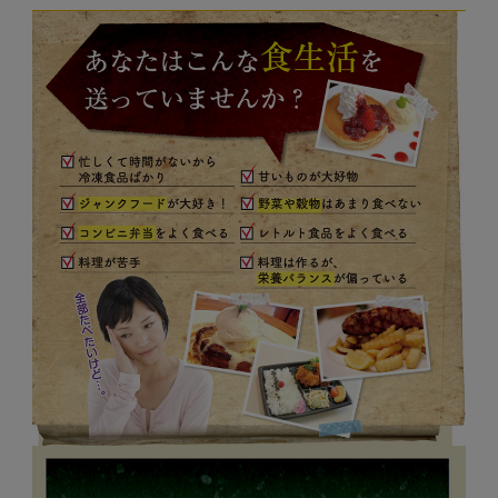
す。独自の製法による発芽玄米と
【返品に関して】
有機無農薬農法（栽培時）で育て
Q. 炊き方は？
初めてご利用いただく商品に限り、返
た黒米、赤米、緑米といった古代
A. 洗米したお米一合に対し、大さ
品保証の対象になります。返品をご希
米のほか、胚芽押麦、モチムギ、
じ一杯混ぜるだけです。お好みで
望の場合は、商品到着後３０日以内に
大麦、ハトムギ、高キビ、アマラ
雑穀と同じ量の水を足して炊いて
お電話（0120-842-555）にて弊社ま
Q. ご飯と混ぜる以外にどん
ンサス、アワ、キビ、ヒエといっ
ください。粟国の塩やぬちまーす
でご連絡ください。返品の際の送料
な料理に使えますか？
た13種類もの雑穀と穀物を古代米
などの自然塩をひとつまみいれて
は、お客様のご負担でお願いいたしま
A. 「穀物三昧」は和食・洋食・中
中心にブレンドしています。もち
炊くと、より美味しくいただけま
す。返金の際の手数料は弊社にて負担
華・お菓子など、ご飯に混ぜるだ
もちとした食感や古代米と雑穀の
す。
いたします。また、商品の破損・汚損
けでなく、あらゆる料理に使えま
歯ごたえが楽しい、噛めば噛むほ
や誤配送等ございましたら交換対象と
す。
ど味わい深い雑穀米です。
させていただきます。
※定期コースの場合、２回目以降のお
届けの商品のご返品は承っておりませ
ん。（商品の破損・汚損や誤配送等は
交換対象とさせていただきます）