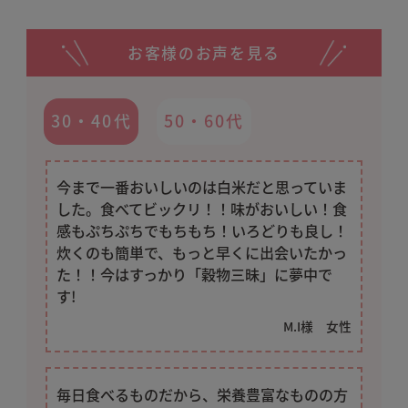
お客様のお声を見る
定期コースは、一時休止やご解約のご
30・40代
50・60代
連絡をいただくまで、定期的に商品を
お届けします。
契約期間（回数）についての条件、つ
今まで一番おいしいのは白米だと思っていま
まり「最低購入回数の縛り」などはご
した。食べてビックリ！！味がおいしい！食
感もぷちぷちでもちもち！いろどりも良し！
ざいません。（※３回以上の受取が条
炊くのも簡単で、もっと早くに出会いたかっ
件となっている特典付きの特別コース
た！！今はすっかり「穀物三昧」に夢中で
など、一部の定期コースを除く。）
す!
【お届けに関して】
M.I様 女性
初回はご注文から１週間前後でお届け
します。（離島など一部地域を除く）
２回目以降は前回のお届けから６０日
毎日食べるものだから、栄養豊富なものの方
毎にお届けします。２回目以降、商品