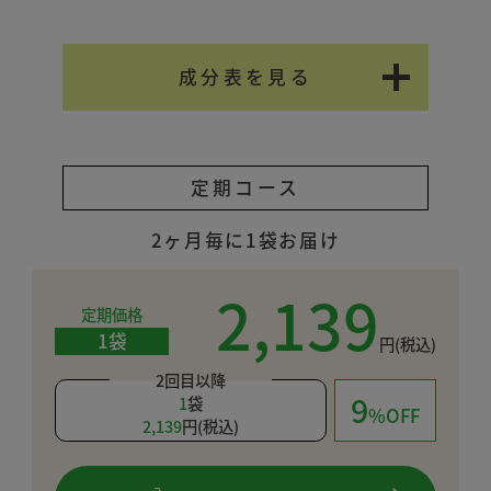
成分表を見る
●名称
定期コース
雑穀ブレンド（13種）
2ヶ月毎に1袋お届け
●内容量
１袋５００g
2,139
定期価格
●原材料
1袋
円(税込)
発芽玄米（国産）、緑米、黒米、赤
米、胚芽押麦、モチムギ、活性生大
2回目以降
9
麦、ハトムギ、高キビ、アマランサ
1
袋
%OFF
2,139
円(税込)
ス、アワ、キビ、ヒエ