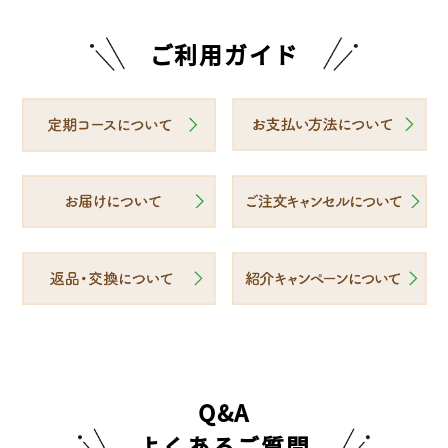
を要することがあるため、発送準備が完了してい
望」とご記入ください。
る可能性がございます。お手数をおかけいたしま
お電話やメール、LINEでもお気軽にお申し付けく
ご利用ガイド
すが、お早めにご連絡ください。
ださい。
※無事お届けできるよう十分に注意しております
が、簡易包装の場合は、他の荷物との接触等で破
損しやすくなることが予想されます。万一、不備
があった際は弊社までご連絡ください。
Q&A
よくあるご質問