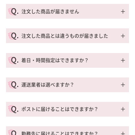
A.
お住まいの地域により異なりますが、商品は発送
Q.
＋
注文した商品が届きません
から4〜5日でお届けいたします。
クレジット決済の場合は、利用承認後の発送とな
A.
ります。
ご注文状況をお調べいたしますので、お手数をお
Q.
＋
注文した商品とは違うものが届きました
商品をご注文いただいてから1週間以上経っても
かけいたしますが、お電話・
お問い合わせフォー
商品が届かない場合は、お手数をおかけいたしま
ム
よりご連絡ください。
A.
すが、お電話もしくは
お問い合わせフォーム
より
お手数をおかけいたしますが、お電話・
お問い合
Q.
＋
ご連絡ください。
着日・時間指定はできますか？
わせフォーム
よりご連絡ください。万一、弊社の
不手際によりお申込みの商品と異なるものが届い
※土・日・祝日をはさむ場合や、配送状況・配送
A.
た場合は、送料は弊社負担にて対応させていただ
宅配便でのお届けの場合のみお受け付けできま
Q.
地域によってはお届けにお時間をいただく場合も
＋
運送業者は選べますか？
きます。
す。
ございます。あらかじめご了承ください。
ご注文時に指定欄がございますので、ご希望のお
A.
届け日時をご指定ください。
ご注文商品やお届け地域などによって運送業者が
Q.
＋
ポストに届けることはできますか？
決定します。
※郡、離島の時間指定はできかねます。
運送業者をご指定いただくことはできかねますの
A.
※ポスト投函便でお届けの商品は対応しておりま
で、あらかじめご了承ください。
商品のサイズによってはお受け付けすることがで
Q.
＋
せんので、あらかじめご了承ください。
勤務先に届けることはできますか？