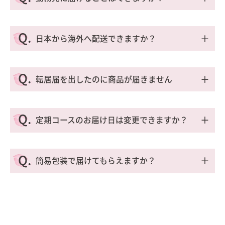
きます。ご注文時に「ご要望欄」へご入力くださ
※天候や交通状況などにより、ご指定通りにお届
い。
けできない場合がございます。
A.
※ご要望にお応えできるよう最善を尽くします
お受け付けしております。ご注文時に「送付先
Q.
＋
日本から海外へ配送できますか？
が、サイズの都合などでポストへのお届けが難し
欄」へご希望のお届け先住所をご入力ください。
い場合は、宅配便にてお届けする場合がございま
※「お客様情報欄」にはお客様の自宅のご住所を
A.
す。また、お支払方法が代金引換の場合はできか
ご入力ください。
申し訳ございませんが、日本国内のみのお届けと
Q.
＋
ねますので、何卒ご了承ください。
転居届を出したのに商品が届きません
なります。
A.
日本郵便に通知する転居届は、他社に共有されて
Q.
＋
定期コースのお届け日は変更できますか？
いません。
ご住所が変わる際は、お手数ですが、さくらの森
A.
にもご連絡をお願いいたします。
次回お届け予定日の10日前までご変更できます。
Q.
＋
簡易包装で届けてもらえますか？
お電話やメール、LINEよりご連絡ください。
また、
マイページ
からでも簡単にご変更できま
A.
す。（詳細は
こちら
）
簡易包装をご希望の場合は、紙袋でお届けしてお
ります。
※お住まいの地域によっては、お届けまでに日数
WEBでご注文の際は「ご要望欄」へ「簡易包装希