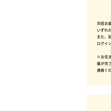
次回お
いずれ
また、
ログイ
※お住
備が完
連絡く