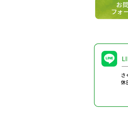
L
さ
休