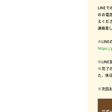
LINE
のお電
えくだ
連絡差
※LIN
https:/
※LINE
※完了
た、休
※次回