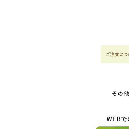
その
WEB