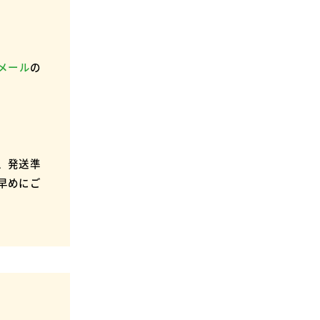
メール
の
。
、発送準
早めにご