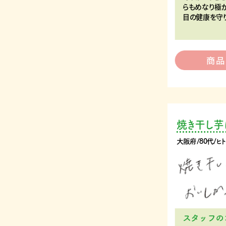
らもめなり極
目の健康を守
焼き干し芋
大阪府/80代/ヒ
スタッフの