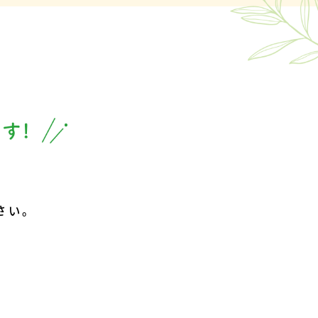
さい。
り