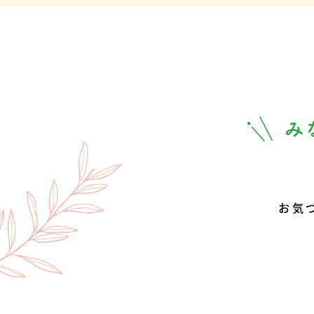
スタッフの
気に入ってい
限りです！安
をお届けでき
がんばりますね
お気
めなり極に
東京都/年代未記