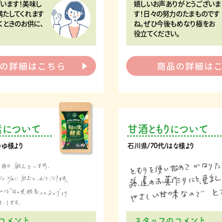
います！美味し
嬉しいお声ありがとうございま
満たしてくれます
す！日々の努力のたまものです
くときのお供に、
ね。ぜひ今後もめなり極をお
役立てください。
素について
甘酒ともりについて
うゆ様より
石川県/70代/はな様より
コメント
スタッフのコメント