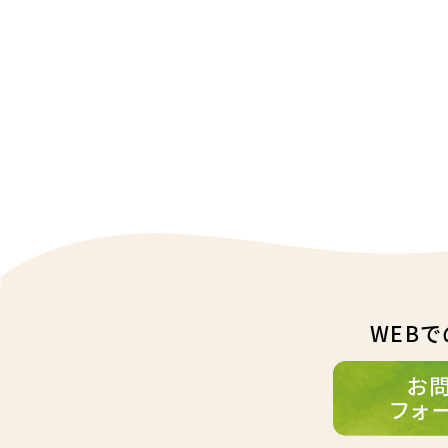
スタッフの
「そういえば調
実感したとい
品です。飲み
てぜひご利用く
さくらもち
WEB
広島県/40代/ご