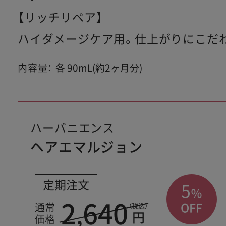
【リッチリペア】
ハイダメージケア用。仕上がりにこだ
内容量：
各 90mL(約2ヶ月分)
ハーバニエンス
ヘアエマルジョン
定期注文
5
％
2
640
,
OFF
通常
（税込）
円
価格