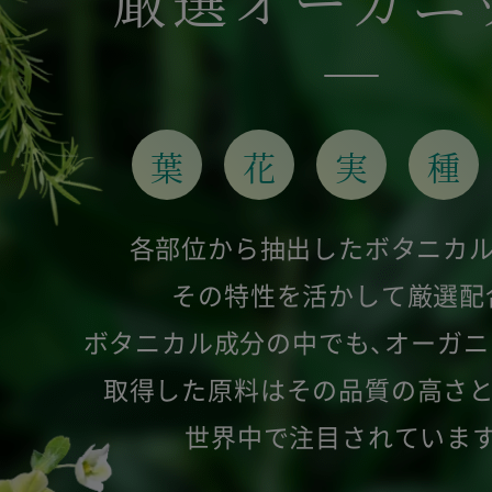
葉
花
実
種
各部位から抽出したボタニカ
その特性を活かして厳選配
ボタニカル成分の中でも、オーガ
取得した原料は
その品質の高さ
世界中で注目されていま