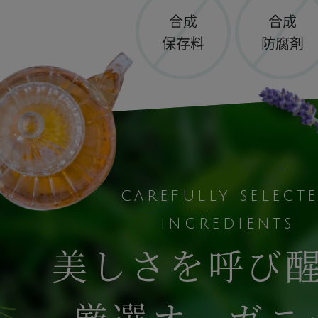
合成
合成
保存料
防腐剤
carefully select
ingredients
美しさを呼び
厳選オーガニ