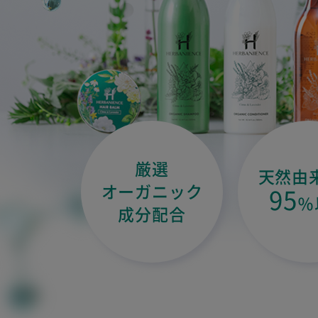
厳選
天然由
オーガニック
95
％
成分配合